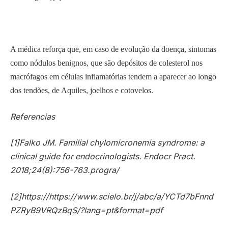
A médica reforça que, em caso de evolução da doença, sintomas
como nódulos benignos, que são depósitos de colesterol nos
macrófagos em células inflamatórias tendem a aparecer ao longo
dos tendões, de Aquiles, joelhos e cotovelos.
Referencias
[1]Falko JM. Familial chylomicronemia syndrome: a
clinical guide for endocrinologists. Endocr Pract.
2018;24(8):756-763.progra/
[2]https://https://www.scielo.br/j/abc/a/YCTd7bFnnd
PZRyB9VRQzBqS/?lang=pt&format=pdf