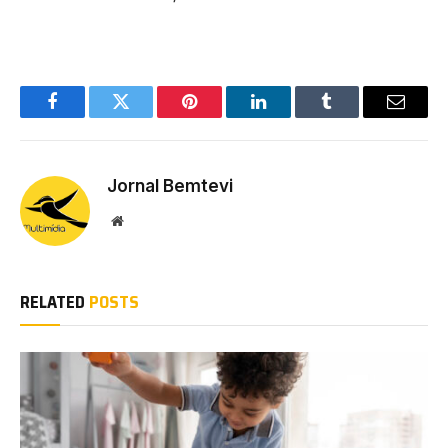
Facebook
Twitter
Pinterest
LinkedIn
Tumblr
Email
Jornal Bemtevi
Website
RELATED
POSTS