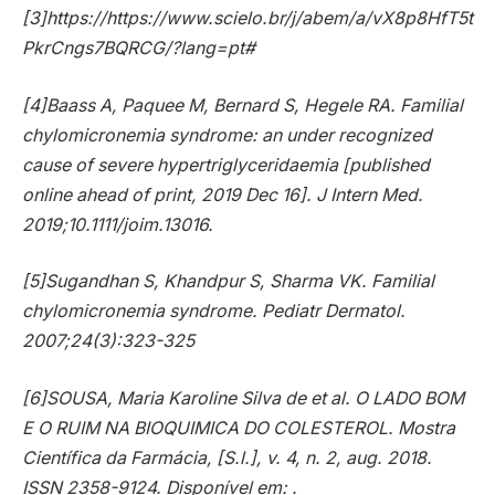
[3]https://https://www.scielo.br/j/abem/a/vX8p8HfT5t
PkrCngs7BQRCG/?lang=pt#
[4]Baass A, Paquee M, Bernard S, Hegele RA. Familial
chylomicronemia syndrome: an under recognized
cause of severe hypertriglyceridaemia [published
online ahead of print, 2019 Dec 16]. J Intern Med.
2019;10.1111/joim.13016.
[5]Sugandhan S, Khandpur S, Sharma VK. Familial
chylomicronemia syndrome. Pediatr Dermatol.
2007;24(3):323-325
[6]SOUSA, Maria Karoline Silva de et al. O LADO BOM
E O RUIM NA BIOQUIMICA DO COLESTEROL. Mostra
Científica da Farmácia, [S.l.], v. 4, n. 2, aug. 2018.
ISSN 2358-9124. Disponível em: .