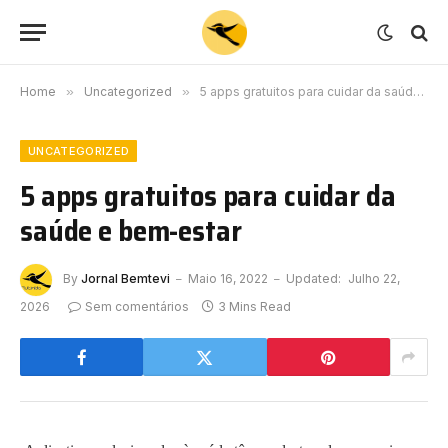
Home
»
Uncategorized
»
5 apps gratuitos para cuidar da saúde e bem-estar
UNCATEGORIZED
5 apps gratuitos para cuidar da
saúde e bem-estar
By
Jornal Bemtevi
Maio 16, 2022
Updated:
Julho 22,
2026
Sem comentários
3 Mins Read