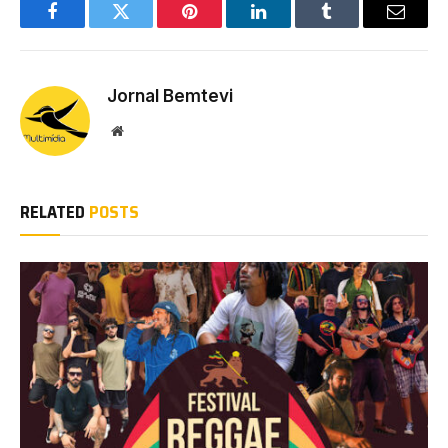
Facebook
Twitter
Pinterest
LinkedIn
Tumblr
Email
Jornal Bemtevi
Website
RELATED
POSTS