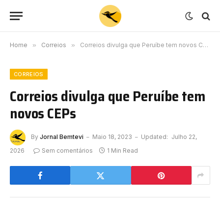
Home
»
Correios
»
Correios divulga que Peruíbe tem novos CEPs
CORREIOS
Correios divulga que Peruíbe tem
novos CEPs
By
Jornal Bemtevi
Maio 18, 2023
Updated:
Julho 22,
2026
Sem comentários
1 Min Read