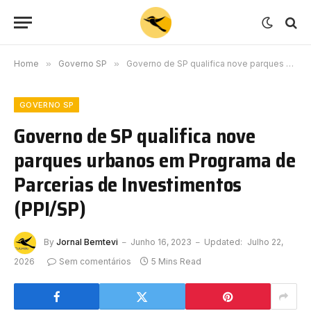
Home
»
Governo SP
»
Governo de SP qualifica nove parques urbanos em Programa de Parcerias de Investimentos (PPI/SP)
GOVERNO SP
Governo de SP qualifica nove
parques urbanos em Programa de
Parcerias de Investimentos
(PPI/SP)
By
Jornal Bemtevi
Junho 16, 2023
Updated:
Julho 22,
2026
Sem comentários
5 Mins Read