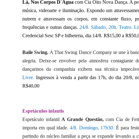
Lá, Nos Corpos D`Água
com Cia Oito Nova Dança. A perfor
música, videoarte e iluminação. Expondo um atravessamen
nutrem e atravessam os corpos, em constante fluxo, p
frequências e outras danças.
2
4/8. Sábado, 20h. Teatro. Li
Credencial Sesc SP e bilheteria, dia 14/8. R$15,00 a R$50,
Baile Swing.
A That Swing Dance Company se une à banda 
alegria. Deixe-se envolver pela atmosfera contagiant
dançarinos da companhia exibem sua técnica impecável 
Livre.
Ingressos à venda a partir das 17h, do dia 20/8, n
R$40,00
Espetáculos infantis
Espetáculo infantil
A Grande Questão,
com Cia de Feit
importa em qual idade.
4/8. Domingo, 17h30.
É para fest
partindo do núcleo familiar a peça se expande levando a 