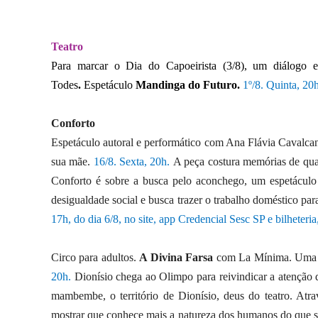
Teatro
Para marcar o Dia do Capoeirista (3/8), um diálogo 
Todes
.
Espetáculo
Mandinga do Futuro.
1º/8
. Quinta, 20
Conforto
Espetáculo autoral e performático com Ana Flávia Cavalcanti
sua mãe.
16/8. Sexta, 20h.
A peça costura memórias de qua
Conforto é sobre a busca pelo aconchego, um espetáculo 
desigualdade social e busca trazer o trabalho doméstico par
17h, do dia 6/8, no site, app Credencial Sesc SP e bilheter
Circo para adultos.
A Divina Farsa
com La Mínima. Uma 
20h.
Dionísio chega ao Olimpo para reivindicar a atenção
mambembe, o território de Dionísio, deus do teatro. Atra
mostrar que conhece mais a natureza dos humanos do que 