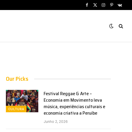
Facebook
X
Instagram
Pinterest
VKont
(Twitter)
Our Picks
Festival Reggae & Arte –
Economia em Movimento leva
música, experiências culturais e
CULTURA
economia criativa a Peruíbe
Junho 2, 2026