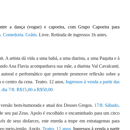
entre a dança (vogue) e capoeira, com Grupo Capoeira para
h. Comedoria. Grátis.
Livre. Retirada de ingressos 1h antes.
. A artista dá vida a uma babá, a uma diarista, a uma Paquita e à
ndo Ana Flavia acompanhava sua mãe, a diarista Val Cavalcanti.
autoral e performático que pretende promover reflexão sobre a
a o centro da cena. Teatro. 12 anos.
Ingressos à venda a partir das
ia, dia 7/8. R$15,00 a R$50,00
versão bem-humorada e atual dos Deuses Gregos.
17/8. Sábado,
 de seu pai Zeus. Apolo é escolhido e encaminhado para um circo
vés de seus disfarces, este enreda a trupe em estratagemas para
seu meio-irmão, Apolo.
Teatro. 12 anos.
Ingressos à venda a partir