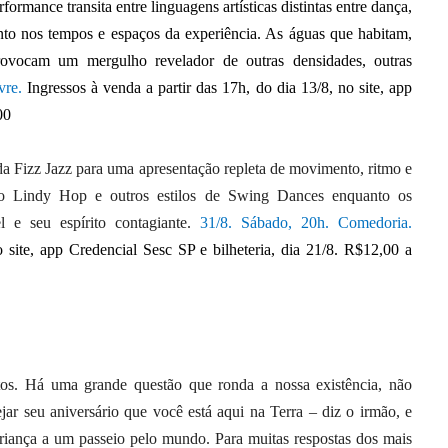
mance transita entre linguagens artísticas distintas entre dança,
to nos tempos e espaços da experiência. As águas que habitam,
rovocam um mergulho revelador de outras densidades, outras
vre.
Ingressos à venda a partir das 17h, do dia 13/8, no site, app
00
Fizz Jazz para uma apresentação repleta de movimento, ritmo e
e do Lindy Hop e outros estilos de Swing Dances enquanto os
e seu espírito contagiante.
31/8.
Sábado, 20h. Comedoria.
o site, app Credencial Sesc SP e bilheteria, dia 21/8. R$12,00 a
os.
Há uma grande questão que ronda a nossa existência, não
ejar seu aniversário que você está aqui na Terra – diz o irmão, e
criança a um passeio pelo mundo. Para muitas respostas dos mais