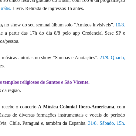
las ao único festival gratuito do Brasil, com 100% da programação
Grátis.
Livre. Retirada de ingressos 1h antes.
a,
no show do seu seminal álbum solo “Amigos Invisíveis”.
10/8.
ine a partir das 17h do dia 8/8 pelo app Credencial Sesc SP e
sos/pessoa.
a músicas autorias no show “Sambas e Anotações”.
21/8. Quarta,
tes.
templos religiosos de Santos e São Vicente.
 da região.
, recebe o concerto
A Música Colonial Ibero-Americana
, com
sicas de diversas formações instrumentais e vocais do período
lívia, Chile, Paraguai e, também da Espanha.
31/8. Sábado, 15h.