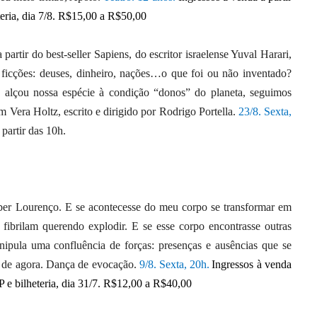
eteria, dia 7/8. R$15,00 a R$50,00
a partir do best-seller Sapiens, do escritor israelense Yuval Harari,
 ficções: deuses, dinheiro, nações…o que foi ou não inventado?
ue alçou nossa espécie à condição “donos” do planeta, seguimos
m Vera Holtz, escrito e dirigido por Rodrigo Portella.
23/8. Sexta,
 partir das 10h.
ber Lourenço. E se acontecesse do meu corpo se transformar em
fibrilam querendo explodir. E se esse corpo encontrasse outras
nipula uma confluência de forças: presenças e ausências que se
 de agora. Dança de evocação.
9/8. Sexta,
20h.
Ingressos à venda
SP e bilheteria, dia 31/7. R$12,00 a R$40,00