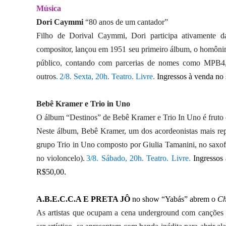
Música
Dori Caymmi
“80 anos de um cantador”
Filho de Dorival Caymmi, Dori participa ativamente da 
compositor, lançou em 1951 seu primeiro álbum, o homônim
público, contando com parcerias de nomes como MPB4, 
outros
. 2/8. Sexta, 20h. Teatro. Livre.
Ingressos à venda no 
Bebê Kramer e Trio in Uno
O álbum “Destinos” de Bebê Kramer e Trio In Uno é fruto 
Neste álbum, Bebê Kramer, um dos acordeonistas mais repre
grupo Trio in Uno composto por Giulia Tamanini, no saxofo
no violoncelo).
3/8. Sábado, 20h. Teatro. Livre.
Ingressos
R$50,00.
A.B.E.C.C.A E PRETA JÔ
no show “Yabás” abrem o
Ch
As artistas que ocupam a cena underground com canções 