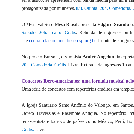
ser artístico, se apresentam com banda inédita para abrir a
protagonizada por mulheres.
8/8. Quinta, 20h. Comedoria. 
O *Festival Sesc Mesa Brasil apresenta
Edgard Scandurr
Sábado, 20h. Teatro. Grátis
. Retirada de ingressos on-l
site
centralrelacionamento.sescsp.
org.br
. Limite de 2 ingres
No projeto Bússola, o sambista
André Angeluni
interpret
20h.
Comedoria. Grátis.
Livre. Retirada de ingressos 1h an
Concertos Ibero-americanos: uma jornada musical pelos 
Uma série de concertos com repertórios eruditos em templos
A Igreja Santuário Santo Antônio do Valongo, em Santos
Octeto Travessias e Ensemble Antiqua. No repertório, mú
renascentista e barroco de países como México, Perú, Bo
Grátis.
Livre