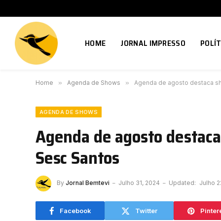
HOME
JORNAL IMPRESSO
POLÍT
Home
»
Agenda de Shows
»
Agenda de agosto destaca s
AGENDA DE SHOWS
Agenda de agosto destaca
Sesc Santos
By
Jornal Bemtevi
Julho 31, 2024
Updated:
Julho 2
Facebook
Twitter
Pinter