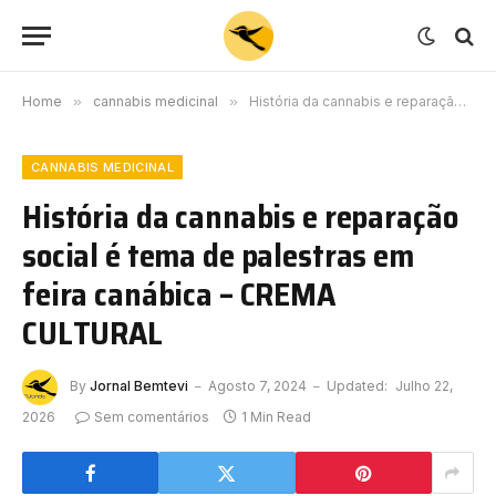
Home
»
cannabis medicinal
»
História da cannabis e reparação social é tema de palestras em feira canábica – CREMA CULTURAL
CANNABIS MEDICINAL
História da cannabis e reparação
social é tema de palestras em
feira canábica – CREMA
CULTURAL
By
Jornal Bemtevi
Agosto 7, 2024
Updated:
Julho 22,
2026
Sem comentários
1 Min Read