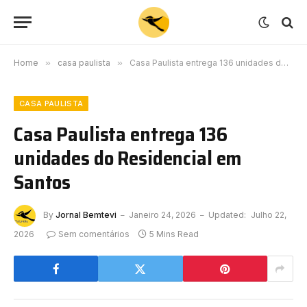
Home
»
casa paulista
»
Casa Paulista entrega 136 unidades do Residencial em Santos
CASA PAULISTA
Casa Paulista entrega 136
unidades do Residencial em
Santos
By
Jornal Bemtevi
Janeiro 24, 2026
Updated:
Julho 22,
2026
Sem comentários
5 Mins Read