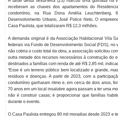
A tarde desta sexta-feira (23) marcou uma guinada na v
receberam as chaves dos apartamentos do Residencia
condomínio, na Rua Dona Amélia Leuchtenberg, 64
Desenvolvimento Urbano, José Police Neto. O empreendim
Casa Paulista, que totalizaram R$ 12,3 milhões.
A demanda original é da Associação Habitacional Vila Sap
federais via Fundo de Desenvolvimento Social (FDS), no 
não cobria o custo total da obra, a associação solicitou 
outra metade dos recursos necessários à construção do 
destinados a famílias com renda de até R$ 2,85 mil, indic
“Esse é um terreno público bem localizado e grande, ma
resíduos e doenças. A partir de 2023, com a participaçã
condomínio ganharam ritmo e, em cerca de dois anos, fo
70 anos em um local insalubre agora passam a ter uma mora
não é construir casas; é proporcionar que famílias habi
durante o evento.
O Casa Paulista entregou 80 mil moradias desde 2023 e t