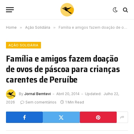
Home
»
Ação Solidária
»
Família e amigos fazem doação de ovos de páscoa para crianças carentes de Peruíbe
AÇÃO SOLIDÁRIA
Família e amigos fazem doação
de ovos de páscoa para crianças
carentes de Peruíbe
By
Jornal Bemtevi
Abril 20, 2014
Updated:
Julho 22,
2026
Sem comentários
1 Min Read