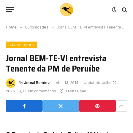
Home
»
Curiosidades
»
Jornal BEM-TE-VI entrevista Tenente da PM de Peruíbe
CURIOSIDADES
Jornal BEM-TE-VI entrevista
Tenente da PM de Peruíbe
By
Jornal Bemtevi
Abril 13, 2014
Updated:
Julho 22,
2026
Sem comentários
3 Mins Read