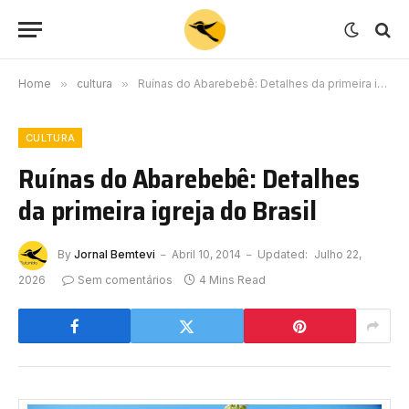
Home
»
cultura
»
Ruínas do Abarebebê: Detalhes da primeira igreja do Brasil
CULTURA
Ruínas do Abarebebê: Detalhes
da primeira igreja do Brasil
By
Jornal Bemtevi
Abril 10, 2014
Updated:
Julho 22,
2026
Sem comentários
4 Mins Read