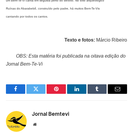
um Bem-Te-Vi canta em seguida perto do devoto. No sítio arqueológico
Ruínas do Abarabebê, construído pelo padre, há muitos Bem-Te-Vis
cantando por todos os cantos.
Texto e fotos:
Márcio Ribeiro
OBS: Esta matéria foi publicada na oitava edição do
Jornal Bem-Te-Vi
Facebook
Twitter
Pinterest
LinkedIn
Tumblr
Email
Jornal Bemtevi
Website