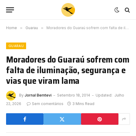
Home
»
Guarau
»
Moradores do Guaraú sofrem com falta de iluminação, segurança e vias que viram lama
GUARAU
Moradores do Guaraú sofrem com
falta de iluminação, segurança e
vias que viram lama
By
Jornal Bemtevi
Setembro 18, 2014
Updated:
Julho
22, 2026
Sem comentários
3 Mins Read