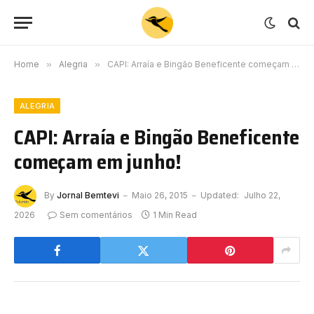
Home
»
Alegria
»
CAPI: Arraía e Bingão Beneficente começam em junho!
ALEGRIA
CAPI: Arraía e Bingão Beneficente
começam em junho!
By
Jornal Bemtevi
Maio 26, 2015
Updated:
Julho 22,
2026
Sem comentários
1 Min Read