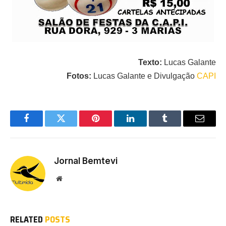
Texto:
Lucas Galante
Fotos:
Lucas Galante e Divulgação
CAPI
Facebook
Twitter
Pinterest
LinkedIn
Tumblr
Email
Jornal Bemtevi
Website
RELATED
POSTS