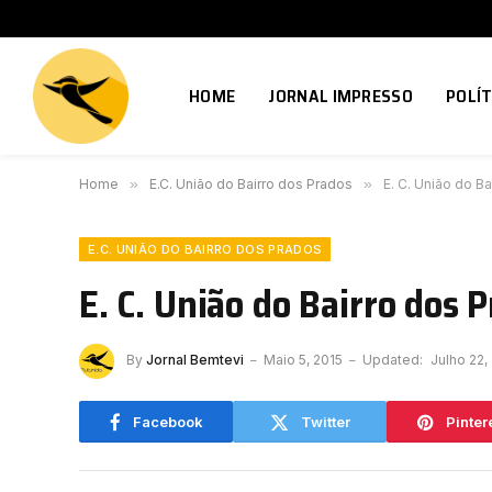
HOME
JORNAL IMPRESSO
POLÍT
Home
»
E.C. União do Bairro dos Prados
»
E. C. União do B
E.C. UNIÃO DO BAIRRO DOS PRADOS
E. C. União do Bairro dos
By
Jornal Bemtevi
Maio 5, 2015
Updated:
Julho 22,
Facebook
Twitter
Pinter