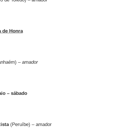
a de Honra
anhaém) –
amador
aio – sábado
ista
(Peruíbe) – amador