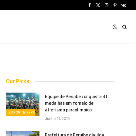
Facebook
X
Instagram
Pinterest
VKont
(Twitter)
Our Picks
Equipe de Peruíbe conquista 31
medalhas em torneio de
atletismo paraolímpico
ESPORTE PERUÍBE
Junho 11, 2015
Prefeitura de Peruíbe divulga