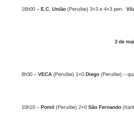
16h00 –
E.C. União
(Peruíbe) 3×3 e 4×3 pen.
Vil
3 de ma
8h30 –
VECA
(Peruíbe) 1×0
Diego
(Peruíbe) – qu
10h10 –
Pomil
(Peruíbe) 2×0
São Fernando
(Itan