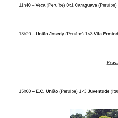
11h40 –
Veca
(Peruíbe) 0x1
Caraguava
(Peruíbe) 
13h20 –
União Josedy
(Peruíbe) 1×3
Vila Ermin
Prov
15h00 –
E.C. União
(Peruíbe) 1×3
Juventude
(It