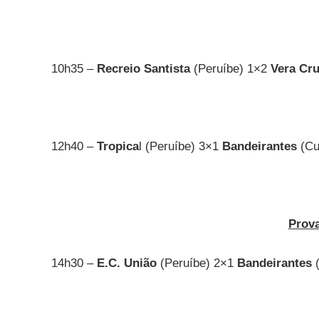
10h35 –
Recreio Santista
(Peruíbe) 1×2
Vera Cr
12h40 –
Tropica
l (Peruíbe) 3×1
Bandeirantes
(Cu
Prov
14h30 –
E.C. União
(Peruíbe) 2×1
Bandeirantes
(