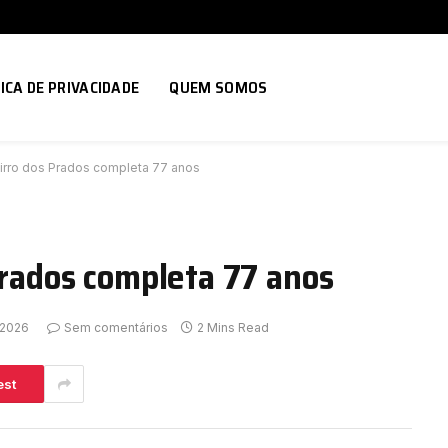
ICA DE PRIVACIDADE
QUEM SOMOS
airro dos Prados completa 77 anos
 Prados completa 77 anos
 2026
Sem comentários
2 Mins Read
est