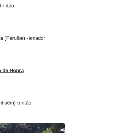
trintão
da
(Peruíbe) -amador
a de Honra
anhaém) trintão