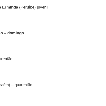
a Erminda
(Peruíbe) juvenil
io – domingo
arentão
haém) – quarentão