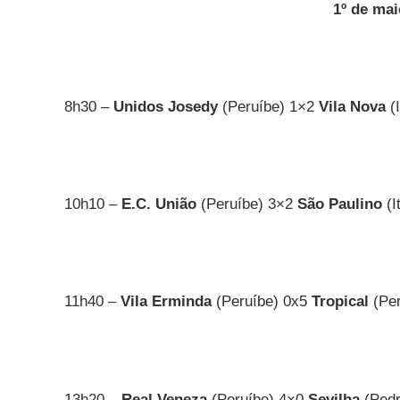
1º de mai
8h30 –
Unidos Josedy
(Peruíbe) 1×2
Vila Nova
(
10h10 –
E.C. União
(Peruíbe) 3×2
São Paulino
(I
11h40 –
Vila Erminda
(Peruíbe) 0x5
Tropical
(Per
13h20 –
Real Veneza
(Peruíbe) 4×0
Sevilha
(Pedr