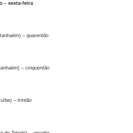
o – sexta-feira
Itanhaém) –
quarentão
tanhaém) –
cinquentão
uíbe) –
trintão
o de Toledo) –
amador