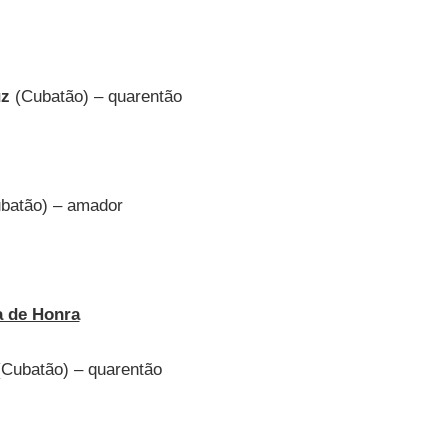
uz
(Cubatão) – quarentão
batão) – amador
a de Honra
Cubatão) – quarentão