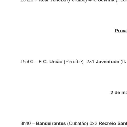
Prov
15h00 –
E.C. União
(Peruíbe)
2×1
Juventude
(It
2 de m
8h40 –
Bandeirantes
(Cubatão) 0x2
Recreio Sant