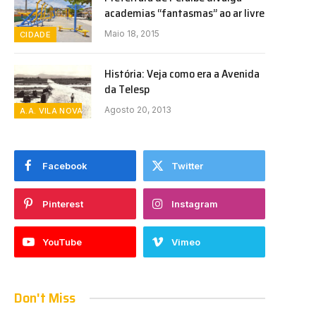
academias “fantasmas” ao ar livre
Maio 18, 2015
CIDADE
História: Veja como era a Avenida
da Telesp
Agosto 20, 2013
A.A. VILA NOVA
Facebook
Twitter
Pinterest
Instagram
YouTube
Vimeo
Don't Miss