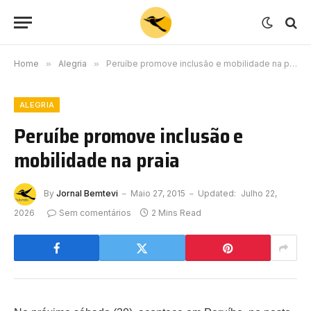
Home
»
Alegria
»
Peruíbe promove inclusão e mobilidade na praia
ALEGRIA
Peruíbe promove inclusão e
mobilidade na praia
By
Jornal Bemtevi
Maio 27, 2015
Updated:
Julho 22,
2026
Sem comentários
2 Mins Read