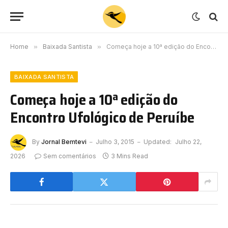
Home
»
Baixada Santista
»
Começa hoje a 10ª edição do Encontro Ufológico de Peruíbe
BAIXADA SANTISTA
Começa hoje a 10ª edição do
Encontro Ufológico de Peruíbe
By
Jornal Bemtevi
Julho 3, 2015
Updated:
Julho 22,
2026
Sem comentários
3 Mins Read