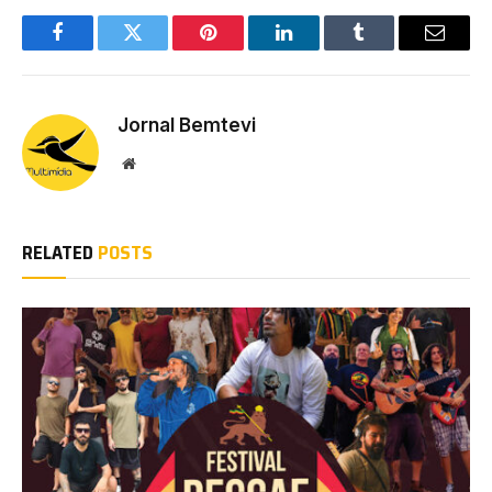
Facebook
Twitter
Pinterest
LinkedIn
Tumblr
Email
Jornal Bemtevi
Website
RELATED
POSTS