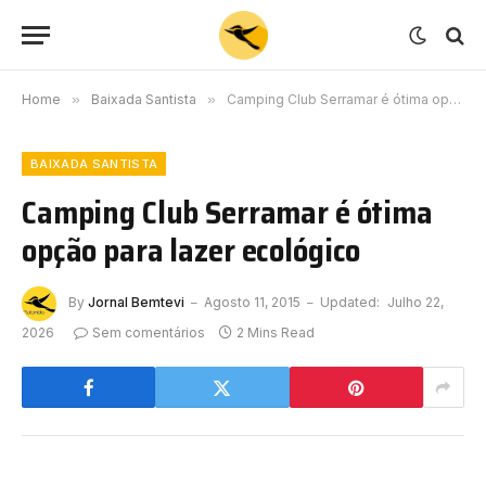
Home
»
Baixada Santista
»
Camping Club Serramar é ótima opção para lazer ecológico
BAIXADA SANTISTA
Camping Club Serramar é ótima
opção para lazer ecológico
By
Jornal Bemtevi
Agosto 11, 2015
Updated:
Julho 22,
2026
Sem comentários
2 Mins Read