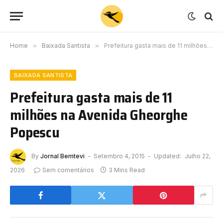
Home
»
Baixada Santista
»
Prefeitura gasta mais de 11 milhões na Avenida Gheorghe Popescu
BAIXADA SANTISTA
Prefeitura gasta mais de 11
milhões na Avenida Gheorghe
Popescu
By
Jornal Bemtevi
Setembro 4, 2015
Updated:
Julho 22,
2026
Sem comentários
3 Mins Read