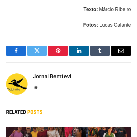
Texto:
Márcio Ribeiro
Fotos:
Lucas Galante
Facebook
Twitter
Pinterest
LinkedIn
Tumblr
Email
Jornal Bemtevi
Website
RELATED
POSTS