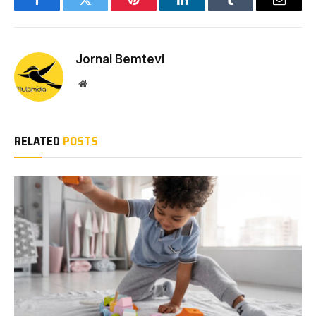
Facebook
Twitter
Pinterest
LinkedIn
Tumblr
Email
Jornal Bemtevi
Website
RELATED
POSTS