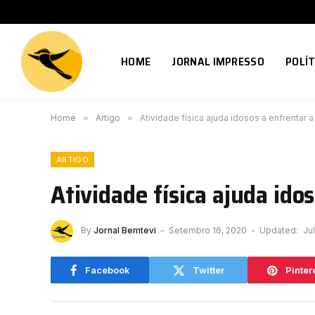
HOME
JORNAL IMPRESSO
POLÍT
Home
»
Artigo
»
Atividade física ajuda idosos a enfrentar
ARTIGO
Atividade física ajuda id
By
Jornal Bemtevi
Setembro 16, 2020
Updated:
Ju
Facebook
Twitter
Pinter