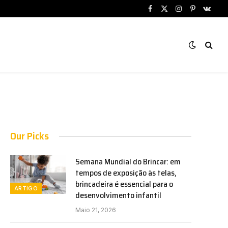
Facebook
X
Instagram
Pinterest
VKont
(Twitter)
Our Picks
Semana Mundial do Brincar: em
tempos de exposição às telas,
brincadeira é essencial para o
ARTIGO
desenvolvimento infantil
Maio 21, 2026