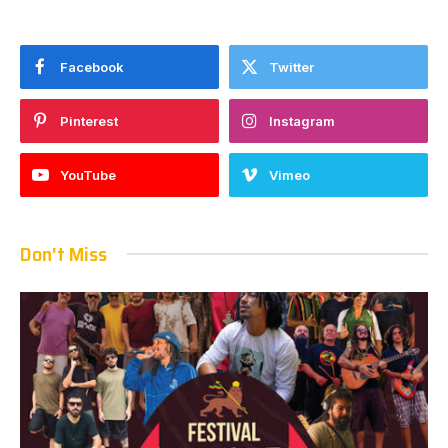
Facebook
Twitter
Pinterest
Instagram
YouTube
Vimeo
Don't Miss