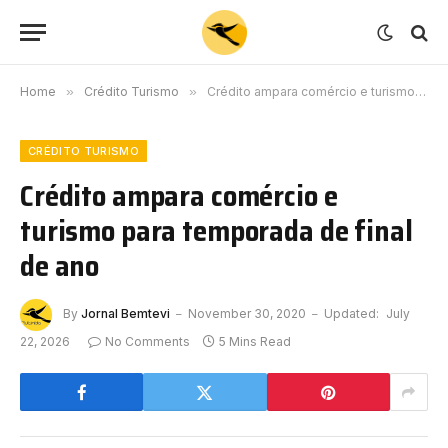
Home
»
Crédito Turismo
»
Crédito ampara comércio e turismo para temporada de final de ano
CRÉDITO TURISMO
Crédito ampara comércio e
turismo para temporada de final
de ano
By
Jornal Bemtevi
November 30, 2020
Updated:
July
22, 2026
No Comments
5 Mins Read