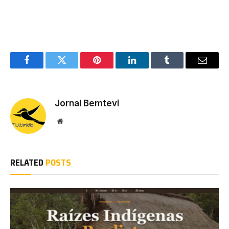
Facebook
Twitter
Pinterest
LinkedIn
Tumblr
Email
Jornal Bemtevi
Website
RELATED
POSTS