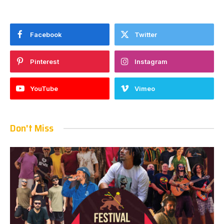
Facebook
Twitter
Pinterest
Instagram
YouTube
Vimeo
Don't Miss