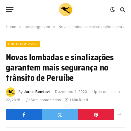
Home
»
Uncategorized
»
Novas lombadas e sinalizações garantem mais segurança no trânsito de Peruíbe
UNCATEGORIZED
Novas lombadas e sinalizações
garantem mais segurança no
trânsito de Peruíbe
By
Jornal Bemtevi
Dezembro 4, 2020
Updated:
Julho
22, 2026
Sem comentários
1 Min Read