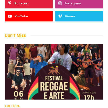
Pinterest
Instagram
YouTube
Vimeo
Don't Miss
CULTURA