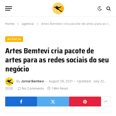
Home
»
agencia
»
Artes Bemtevi cria pacote de artes para as redes sociais do seu negócio
AGENCIA
Artes Bemtevi cria pacote de
artes para as redes sociais do seu
negócio
By
Jornal Bemtevi
August 29, 2021
Updated:
July 22,
2026
No Comments
1 Min Read