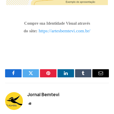
Compre sua Identidade Visual através
site:
https://artesbemtevi.com.br/
do
Facebook
Twitter
Pinterest
LinkedIn
Tumblr
Email
Jornal Bemtevi
Website