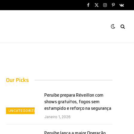
Facebook
X
Instagram
Pinterest
VKont
(Twitter)
Our Picks
Peruíbe prepara Réveillon com
shows gratuitos, fogos sem
estampido e reforço na segurança
UNCATEGORIZED
Janeiro 1, 2026
Peruíbe lança a maior Operação