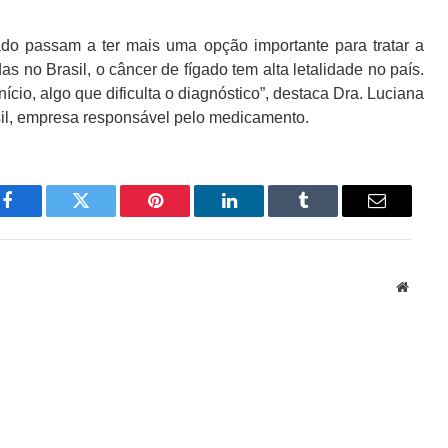
gado passam a ter mais uma opção importante para tratar a
s no Brasil, o câncer de fígado tem alta letalidade no país.
cio, algo que dificulta o diagnóstico”, destaca Dra. Luciana
sil, empresa responsável pelo medicamento.
Facebook
Twitter
Pinterest
LinkedIn
Tumblr
Email
Websit