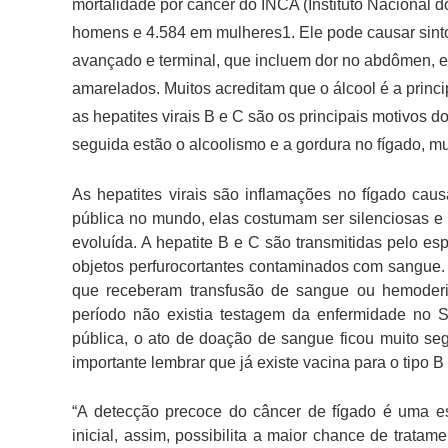
mortalidade por câncer do INCA (Instituto Nacional 
homens e 4.584 em mulheres1. Ele pode causar sin
avançado e terminal, que incluem dor no abdômen, e
amarelados. Muitos acreditam que o álcool é a princi
as hepatites virais B e C são os principais motivos
seguida estão o alcoolismo e a gordura no fígado, 
As hepatites virais são inflamações no fígado ca
pública no mundo, elas costumam ser silenciosas 
evoluída. A hepatite B e C são transmitidas pelo es
objetos perfurocortantes contaminados com sangue.
que receberam transfusão de sangue ou hemoderi
período não existia testagem da enfermidade no 
pública, o ato de doação de sangue ficou muito se
importante lembrar que já existe vacina para o tipo B
“A detecção precoce do câncer de fígado é uma es
inicial, assim, possibilita a maior chance de trat