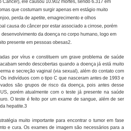
do Câncer), ele causou 10.902 mortes, sendo 6.317 em
tomas que costumam surgir apenas em estágio muito
njoo, perda de apetite, emagrecimento e olhos
pal causa do câncer por estar associado a cirrose, porém
 do desenvolvimento da doença no corpo humano, logo em
muito presente em pessoas obesas2.
usadas por vírus e constituem um grave problema de saúde
e acabam sendo descobertas quando a doença já está muito
perma e secreção vaginal (via sexual), além do contato com
 Os indivíduos com o tipo C que nasceram antes de 1993 e
vados são grupos de risco da doença, pois antes desse
SUS, porém atualmente com o teste já presente na saúde
guro. O teste é feito por um exame de sangue, além de ser
 da hepatite.3
tratégia muito importante para encontrar o tumor em fase
amento e cura. Os exames de imagem são necessários para a