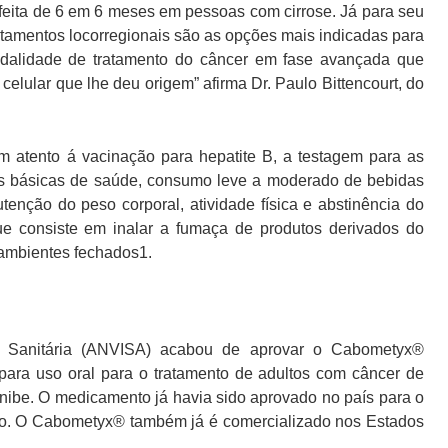
 feita de 6 em 6 meses em pessoas com cirrose. Já para seu
tratamentos locorregionais são as opções mais indicadas para
modalidade de tratamento do câncer em fase avançada que
celular que lhe deu origem” afirma Dr. Paulo Bittencourt, do
em atento á vacinação para hepatite B, a testagem para as
es básicas de saúde, consumo leve a moderado de bebidas
tenção do peso corporal, atividade física e abstinência do
que consiste em inalar a fumaça de produtos derivados do
ambientes fechados1.
a Sanitária (ANVISA) acabou de aprovar o Cabometyx®
para uso oral para o tratamento de adultos com câncer de
enibe. O medicamento já havia sido aprovado no país para o
ico. O Cabometyx® também já é comercializado nos Estados