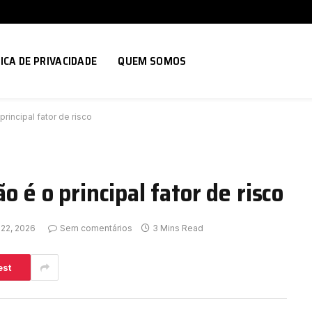
ICA DE PRIVACIDADE
QUEM SOMOS
rincipal fator de risco
o é o principal fator de risco
 22, 2026
Sem comentários
3 Mins Read
est