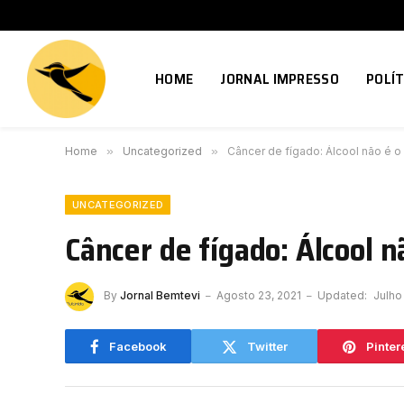
HOME
JORNAL IMPRESSO
POLÍT
Home
»
Uncategorized
»
Câncer de fígado: Álcool não é o p
UNCATEGORIZED
Câncer de fígado: Álcool nã
By
Jornal Bemtevi
Agosto 23, 2021
Updated:
Julho
Facebook
Twitter
Pinter