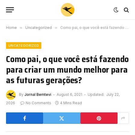
Home
»
Uncategorized
»
Como pai, o que você está fazendo para criar um mundo melhor para as futuras gerações?
UNCATEGORIZED
Como pai, o que você está fazendo
para criar um mundo melhor para
as futuras gerações?
By
Jornal Bemtevi
August 6, 2021
Updated:
July 22,
2026
No Comments
4 Mins Read