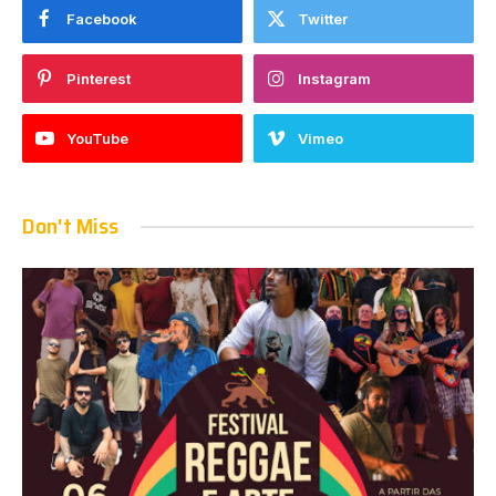
Facebook
Twitter
Pinterest
Instagram
YouTube
Vimeo
Don't Miss