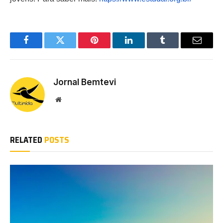
Facebook
Twitter
Pinterest
LinkedIn
Tumblr
Email
Jornal Bemtevi
Website
RELATED
POSTS