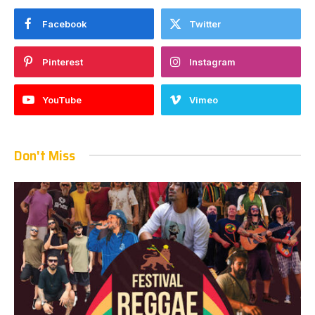
Facebook
Twitter
Pinterest
Instagram
YouTube
Vimeo
Don't Miss