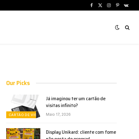
Facebook
X
Instagram
Pinterest
VKont
(Twitter)
Our Picks
Já imaginou ter um cartão de
visitas infinito?
Maio 17, 2026
CARTÃO DE VISITAS
Display Unikard: cliente com fome
não gosta de esperar!