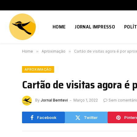
HOME
JORNAL IMPRESSO
POLÍT
Home
»
Aproximação
»
Cartão de visitas agora é por apro
APROXIMAÇÃO
Cartão de visitas agora é 
By
Jornal Bemtevi
Março 1, 2022
Sem comentári
Facebook
Twitter
Pinter