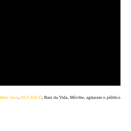
Mato Seco
, 
DUCASCO
, Raiz da Vida, Móvibe, agitaram o público 