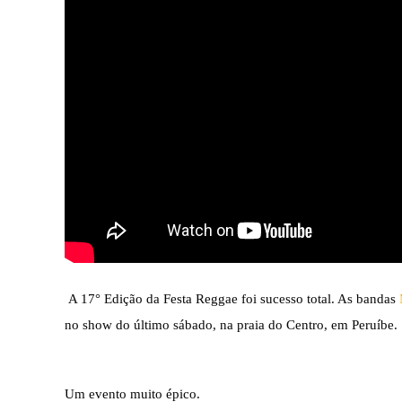
A 17° Edição da Festa Reggae foi sucesso total. As bandas 
no show do último sábado, na praia do Centro, em Peruíbe. 
Um evento muito épico. 