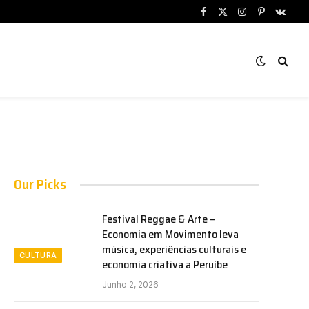
Facebook
X
Instagram
Pinterest
VKont
(Twitter)
Our Picks
Festival Reggae & Arte –
Economia em Movimento leva
música, experiências culturais e
CULTURA
economia criativa a Peruíbe
Junho 2, 2026