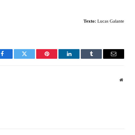
Texto:
 Lucas Galante
Facebook
Twitter
Pinterest
LinkedIn
Tumblr
Email
Websit