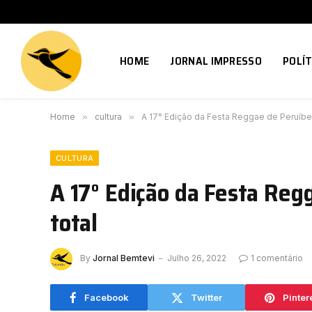
HOME
JORNAL IMPRESSO
POLÍT
Home
»
cultura
»
A 17° Edição da Festa Reggae de Peruíbe 
CULTURA
A 17° Edição da Festa Reg
total
By
Jornal Bemtevi
Julho 26, 2022
1 comentário
Facebook
Twitter
Pinter