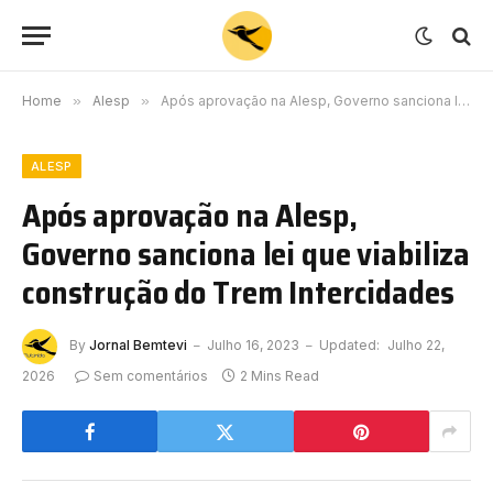
Home
»
Alesp
»
Após aprovação na Alesp, Governo sanciona lei que viabiliza construção do Trem Intercidades
ALESP
Após aprovação na Alesp,
Governo sanciona lei que viabiliza
construção do Trem Intercidades
By
Jornal Bemtevi
Julho 16, 2023
Updated:
Julho 22,
2026
Sem comentários
2 Mins Read