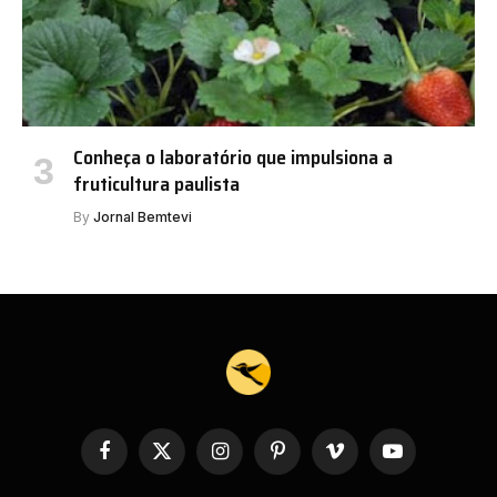
Conheça o laboratório que impulsiona a
fruticultura paulista
By
Jornal Bemtevi
Facebook
X
Instagram
Pinterest
Vimeo
YouTube
(Twitter)