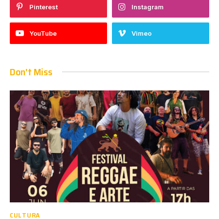
Pinterest
Instagram
YouTube
Vimeo
Don't Miss
CULTURA