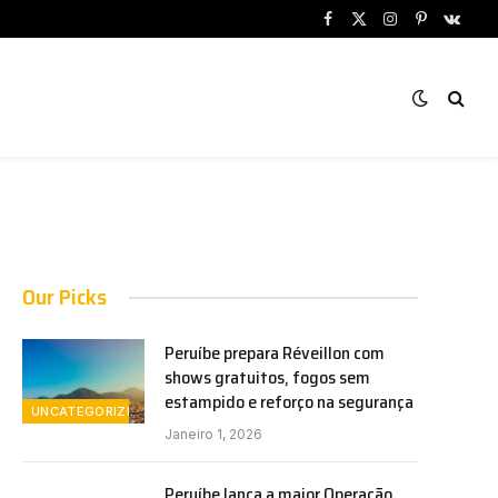
Facebook
X
Instagram
Pinterest
VKont
(Twitter)
Our Picks
Peruíbe prepara Réveillon com
shows gratuitos, fogos sem
estampido e reforço na segurança
UNCATEGORIZED
Janeiro 1, 2026
Peruíbe lança a maior Operação