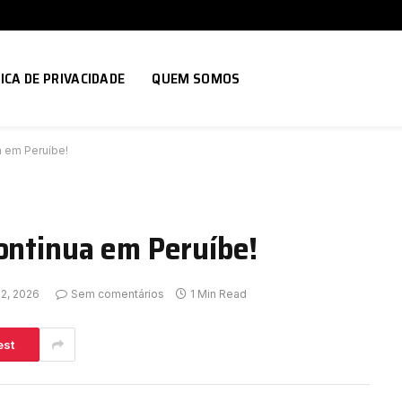
ICA DE PRIVACIDADE
QUEM SOMOS
a em Peruíbe!
continua em Peruíbe!
22, 2026
Sem comentários
1 Min Read
est