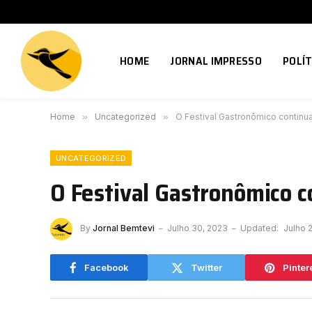
HOME
JORNAL IMPRESSO
POLÍT
Home
»
Uncategorized
»
O Festival Gastronômico continu
UNCATEGORIZED
O Festival Gastronômico 
By
Jornal Bemtevi
Julho 30, 2023
Updated:
Julho 
Facebook
Twitter
Pinter