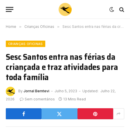
Home
»
Crianças Oficinas
»
Sesc Santos entra nas férias da criançada e traz atividades para toda família
CRIANÇAS OFICINAS
Sesc Santos entra nas férias da
criançada e traz atividades para
toda família
By
Jornal Bemtevi
Julho 5, 2023
Updated:
Julho 22,
2026
Sem comentários
13 Mins Read