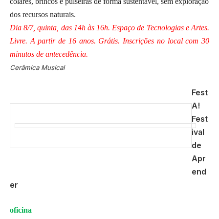
colares, brincos e pulseiras de forma sustentável, sem exploração
dos recursos naturais.
Dia 8/7, quinta, das 14h às 16h. Espaço de Tecnologias e Artes.
Livre. A partir de 16 anos. Grátis. Inscrições no local com 30
minutos de antecedência.
Cerâmica Musical
Fest
A!
Fest
ival
de
Apr
end
er
oficina