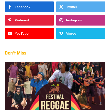
Facebook
Twitter
Pinterest
Instagram
YouTube
Vimeo
Don't Miss