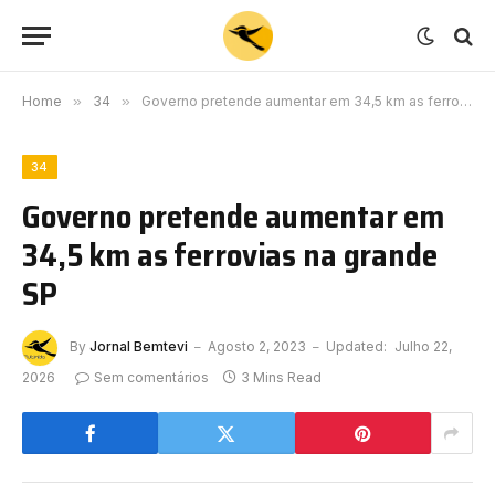
Home
»
34
»
Governo pretende aumentar em 34,5 km as ferrovias na grande SP
34
Governo pretende aumentar em
34,5 km as ferrovias na grande
SP
By
Jornal Bemtevi
Agosto 2, 2023
Updated:
Julho 22,
2026
Sem comentários
3 Mins Read