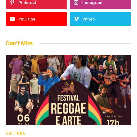
Pinterest
Instagram
YouTube
Vimeo
Don't Miss
CULTURA