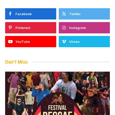
Facebook
Twitter
Pinterest
Instagram
YouTube
Vimeo
Don't Miss