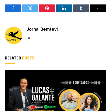
Facebook
Twitter
Pinterest
LinkedIn
Tumblr
Email
Jornal Bemtevi
Website
RELATED
POSTS