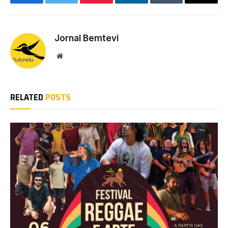
Facebook
Twitter
Pinterest
LinkedIn
Tumblr
Email
Jornal Bemtevi
Website
RELATED
POSTS