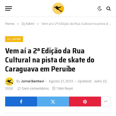
Home
»
Dj Adimi
»
Vem aí a 2ª Edição da Rua Cultural na pista de skate do Caraguava em Peruíbe
DJ ADIMI
Vem aí a 2ª Edição da Rua
Cultural na pista de skate do
Caraguava em Peruíbe
By
Jornal Bemtevi
Agosto 21, 2023
Updated:
Julho 22,
2026
Sem comentários
1 Min Read