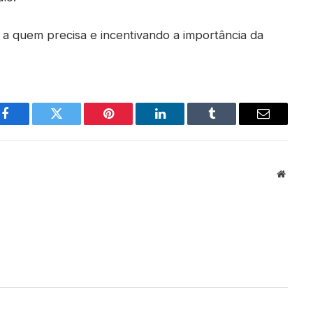
e a quem precisa e incentivando a importância da
Facebook
Twitter
Pinterest
LinkedIn
Tumblr
Email
Websit