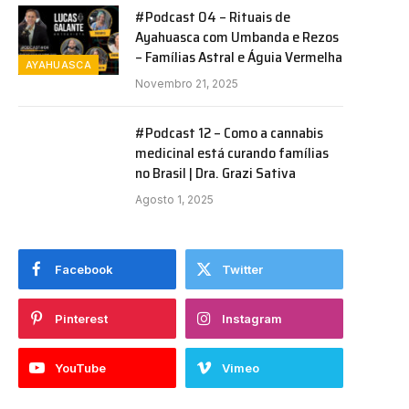
#Podcast 04 – Rituais de
Ayahuasca com Umbanda e Rezos
– Famílias Astral e Águia Vermelha
AYAHUASCA
Novembro 21, 2025
#Podcast 12 – Como a cannabis
medicinal está curando famílias
no Brasil | Dra. Grazi Sativa
Agosto 1, 2025
Facebook
Twitter
Pinterest
Instagram
YouTube
Vimeo