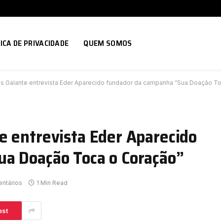
ICA DE PRIVACIDADE
QUEM SOMOS
s Galante entrevista Eder Aparecido fundador da campanha ”Sua Doação T
e entrevista Eder Aparecido
a Doação Toca o Coração”
ntários
1 Min Read
est