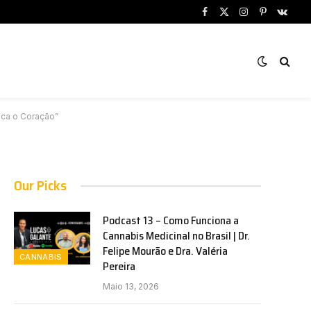
Facebook
X
Instagram
Pinterest
VKont
(Twitter)
oca o Coração”
Our Picks
Podcast 13 – Como Funciona a
Cannabis Medicinal no Brasil | Dr.
Felipe Mourão e Dra. Valéria
CANNABIS
Pereira
Maio 13, 2026