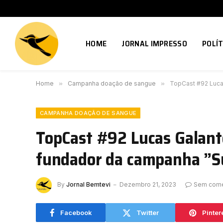
HOME
JORNAL IMPRESSO
POLÍT
Home
»
Campanha doação de sangue
»
TopCast #92 Luca
CAMPANHA DOAÇÃO DE SANGUE
TopCast #92 Lucas Galant
fundador da campanha ”Su
By
Jornal Bemtevi
Dezembro 21, 2023
Sem come
Facebook
Twitter
Pinter