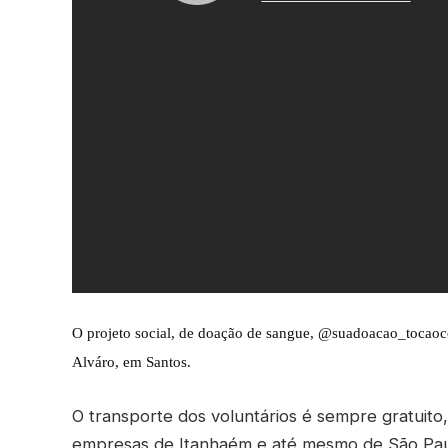
O projeto social, de doação de sangue, @suadoacao_tocaocor
Alváro, em Santos.
O transporte dos voluntários é sempre gratuito,
empresas de Itanhaém e até mesmo de São Pau