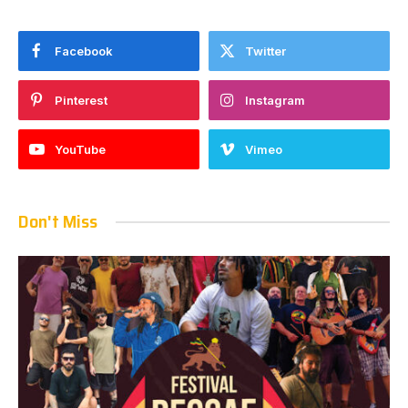
Facebook
Twitter
Pinterest
Instagram
YouTube
Vimeo
Don't Miss