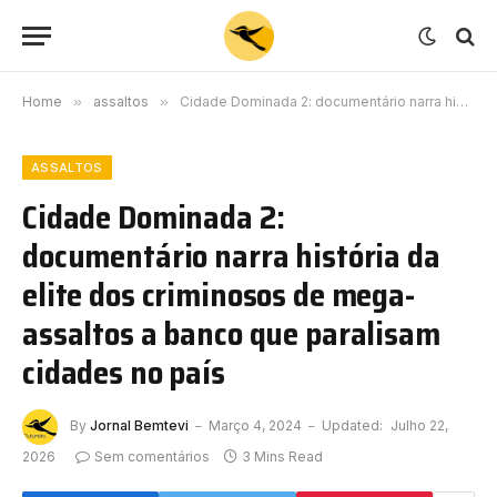
Home
»
assaltos
»
Cidade Dominada 2: documentário narra história da elite dos criminosos de mega-assaltos a banco que paralisam cidades no país
ASSALTOS
Cidade Dominada 2:
documentário narra história da
elite dos criminosos de mega-
assaltos a banco que paralisam
cidades no país
By
Jornal Bemtevi
Março 4, 2024
Updated:
Julho 22,
2026
Sem comentários
3 Mins Read