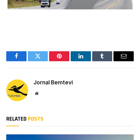
Facebook
Twitter
Pinterest
LinkedIn
Tumblr
Email
Jornal Bemtevi
Website
RELATED
POSTS