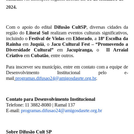
2024.
Com o apoio do edital
Difusão CultSP
, diversas cidades da
região do
Litoral Sul
realizam eventos culturais significativos,
incluindo o
Festival de Violas
em
Eldorado
, a
18ª Escolha da
Rainha
em
Juquiá
, o
Jacu Cultural Fest – “Promovendo a
Diversidade Cultural”
em
Jacupiranga,
o
II Arraial
Criativo
em
Cubatão
, entre outros.
Para inscrever seu município, entre em contato com a equipe de
Desenvolvimento Institucional pelo e-
mail
programas.difusao24@
amigosdasrte.org.br
.
Contato para Desenvolvimento Institucional
Telefone: 1
1 3882-8080 | Ramal 137
E-mail:
programas.difusao24@
amigosdasrte.org.br
Sobre
Difusão Cult SP