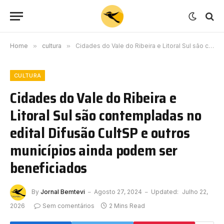
Home
»
cultura
»
Cidades do Vale do Ribeira e Litoral Sul são contempladas no edital Difusão CultSP e outros municípios ainda podem ser beneficiados
CULTURA
Cidades do Vale do Ribeira e
Litoral Sul são contempladas no
edital Difusão CultSP e outros
municípios ainda podem ser
beneficiados
By
Jornal Bemtevi
Agosto 27, 2024
Updated:
Julho 22,
2026
Sem comentários
2 Mins Read