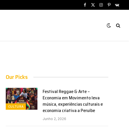
Facebook
X
Instagram
Pinterest
VKont
(Twitter)
Our Picks
Festival Reggae & Arte –
Economia em Movimento leva
música, experiências culturais e
CULTURA
economia criativa a Peruíbe
Junho 2, 2026