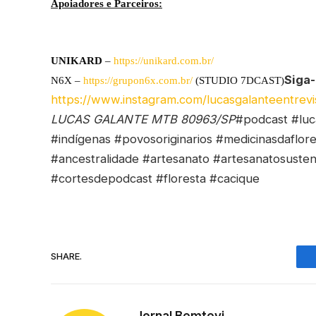
Apoiadores e Parceiros:
UNIKARD
–
https://unikard.com.br/
Siga
N6X –
https://grupon6x.com.br/
(STUDIO 7DCAST)
https://www.instagram.com/lucasgalanteentrevi
LUCAS GALANTE MTB 80963/SP
#podcast #luc
#indígenas #povosoriginarios #medicinasdaflor
#ancestralidade #artesanato #artesanatosusten
#cortesdepodcast #floresta #cacique
SHARE.
Jornal Bemtevi