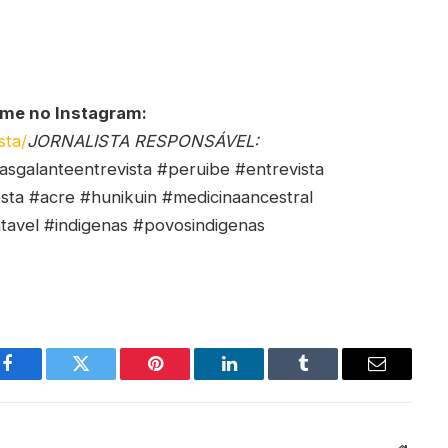
-me no Instagram:
sta/
JORNALISTA RESPONSÁVEL:
asgalanteentrevista #peruibe #entrevista
esta #acre #hunikuin #medicinaancestral
tavel #indigenas #povosindigenas
Facebook
Twitter
Pinterest
LinkedIn
Tumblr
Email