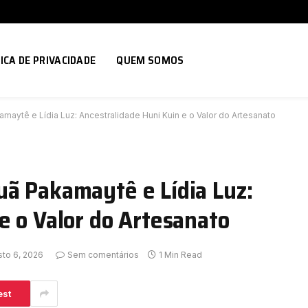
ICA DE PRIVACIDADE
QUEM SOMOS
aytê e Lídia Luz: Ancestralidade Huni Kuin e o Valor do Artesanato
uã Pakamaytê e Lídia Luz:
e o Valor do Artesanato
to 6, 2026
Sem comentários
1 Min Read
est