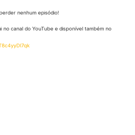
o perder nenhum episódio!
ui no canal do YouTube e disponível também no
T8c4yyDl7qk