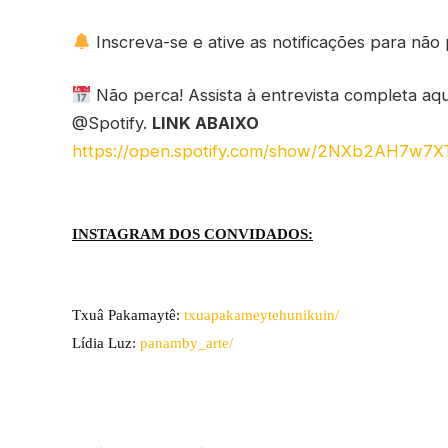
Inscreva-se e ative as notificações para nã
Não perca! Assista à entrevista completa aq
@Spotify.
LINK ABAIXO
https://open.spotify.com/show/2NXb2AH7w7X
INSTAGRAM DOS CONVIDADOS:
Txuâ Pakamaytê:
txuapakameytehunikuin/
Lídia Luz:
panamby_arte/