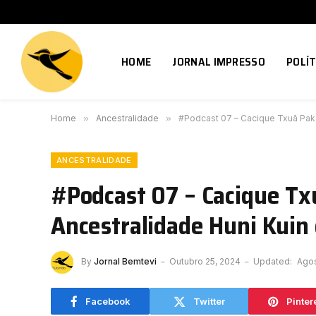
HOME
JORNAL IMPRESSO
POLÍT
Home
»
Ancestralidade
»
#Podcast 07 – Cacique Txuã Pakam
ANCESTRALIDADE
#Podcast 07 – Cacique Tx
Ancestralidade Huni Kuin 
By
Jornal Bemtevi
Outubro 25, 2024
Updated:
Agos
Facebook
Twitter
Pinter