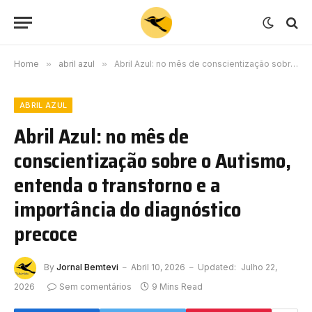
Home
»
abril azul
»
Abril Azul: no mês de conscientização sobre o Autismo, entenda o transtorno e a importância do diagnóstico precoce
ABRIL AZUL
Abril Azul: no mês de
conscientização sobre o Autismo,
entenda o transtorno e a
importância do diagnóstico
precoce
By
Jornal Bemtevi
Abril 10, 2026
Updated:
Julho 22,
2026
Sem comentários
9 Mins Read