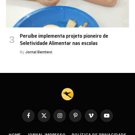
Peruíbe implementa projeto pioneiro de
Seletividade Alimentar nas escolas
By
Jornal Bemtevi
Facebook
X
Instagram
Pinterest
Vimeo
YouTube
(Twitter)
HOME
JORNAL IMPRESSO
POLÍTICA DE PRIVACIDADE