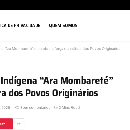
ICA DE PRIVACIDADE
QUEM SOMOS
ena “Ara Mombareté” e celebra a força e a cultura dos Povos Originários
al Indígena “Ara Mombareté”
ura dos Povos Originários
, 2026
Sem comentários
2 Mins Read
est