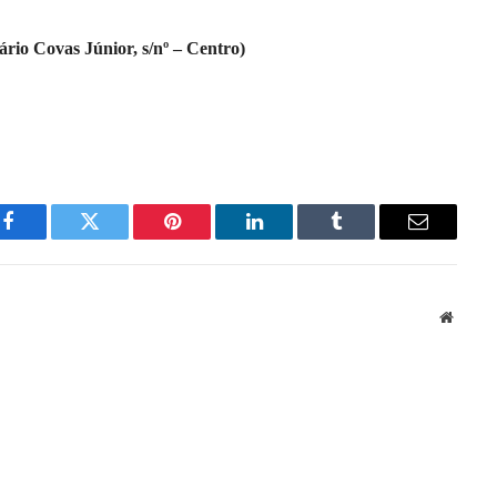
rio Covas Júnior, s/nº – Centro)
Facebook
Twitter
Pinterest
LinkedIn
Tumblr
Email
Websit