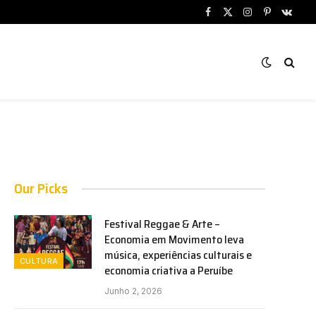
Facebook
X
Instagram
Pinterest
VKont
(Twitter)
Our Picks
Festival Reggae & Arte –
Economia em Movimento leva
música, experiências culturais e
CULTURA
economia criativa a Peruíbe
Junho 2, 2026