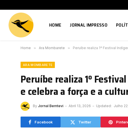
HOME
JORNAL IMPRESSO
POLÍT
Home
»
Ara Mombarete
»
Peruíbe realiza 1º Festival Indíg
ARA MOMBARETE
Peruíbe realiza 1º Festiv
e celebra a força e a cult
By
Jornal Bemtevi
Abril 13, 2026
Updated:
Julho 22
Facebook
Twitter
Pinter