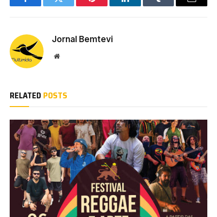
Facebook
Twitter
Pinterest
LinkedIn
Tumblr
Email
Jornal Bemtevi
Website
RELATED
POSTS