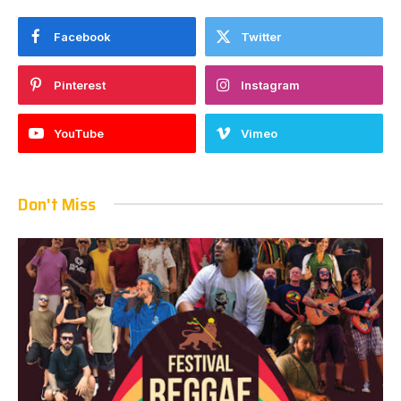
Facebook
Twitter
Pinterest
Instagram
YouTube
Vimeo
Don't Miss