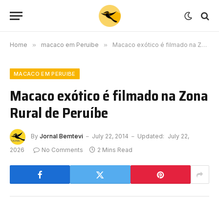
Home
»
macaco em Peruibe
»
Macaco exótico é filmado na Zona Rural de Peruíbe
MACACO EM PERUIBE
Macaco exótico é filmado na Zona
Rural de Peruíbe
By
Jornal Bemtevi
July 22, 2014
Updated:
July 22,
2026
No Comments
2 Mins Read