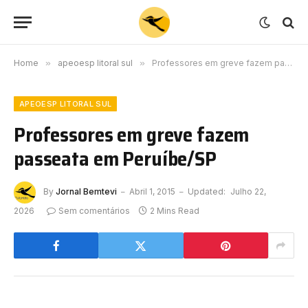
Home
»
apeoesp litoral sul
»
Professores em greve fazem passeata em Peruíbe/SP
APEOESP LITORAL SUL
Professores em greve fazem
passeata em Peruíbe/SP
By
Jornal Bemtevi
Abril 1, 2015
Updated:
Julho 22,
2026
Sem comentários
2 Mins Read