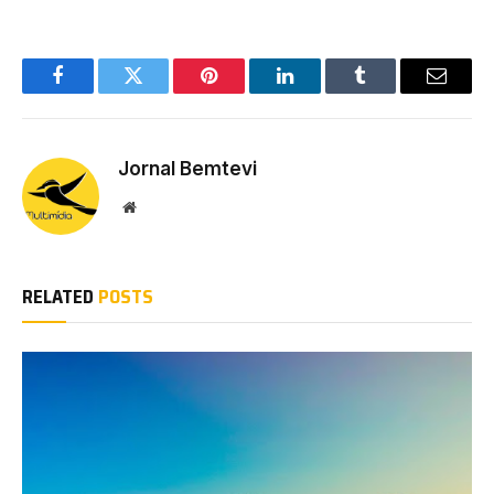
Facebook
Twitter
Pinterest
LinkedIn
Tumblr
Email
Jornal Bemtevi
Website
RELATED
POSTS