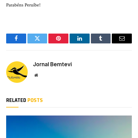
Parabéns Peruíbe!
Facebook
Twitter
Pinterest
LinkedIn
Tumblr
Email
Jornal Bemtevi
Website
RELATED
POSTS