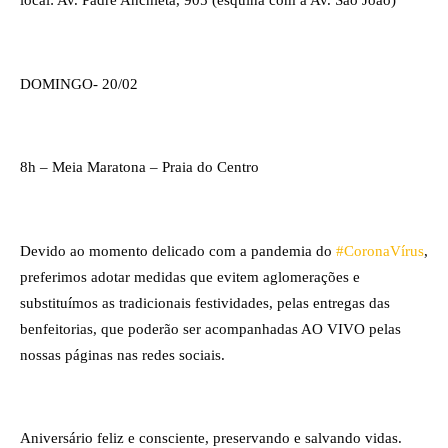
local: Av. Padre Anchieta, 905 (esquina com a Av. São João)
DOMINGO- 20/02
8h – Meia Maratona – Praia do Centro
Devido ao momento delicado com a pandemia do 
#CoronaVírus
, 
preferimos adotar medidas que evitem aglomerações e 
substituímos as tradicionais festividades, pelas entregas das 
benfeitorias, que poderão ser acompanhadas AO VIVO pelas 
nossas páginas nas redes sociais.
Aniversário feliz e consciente, preservando e salvando vidas. 